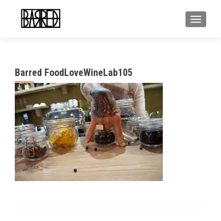
MOSTR
Barred FoodLoveWineLab105