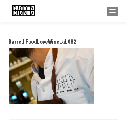
MOSTR
Barred FoodLoveWineLab082