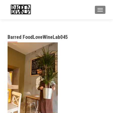
MOSTR
Barred FoodLoveWineLab045